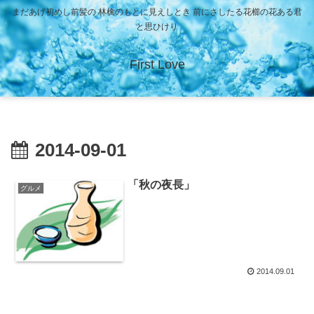
まだあげ初めし前髪の 林檎のもとに見えしとき 前にさしたる花櫛の花ある君
と思ひけり
First Love
2014-09-01
「秋の夜長」
グルメ
2014.09.01