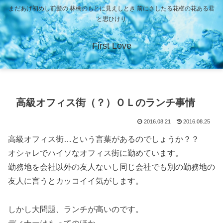
まだあげ初めし前髪の 林檎のもとに見えしとき 前にさしたる花櫛の花ある君
と思ひけり
First Love
高級オフィス街（？）ＯＬのランチ事情
2016.08.21
2016.08.25
高級オフィス街…という言葉があるのでしょうか？？
オシャレでハイソなオフィス街に勤めています。
勤務地を会社以外の友人ないし同じ会社でも別の勤務地の
友人に言うとカッコイイ気がします。
しかし大問題、ランチが高いのです。