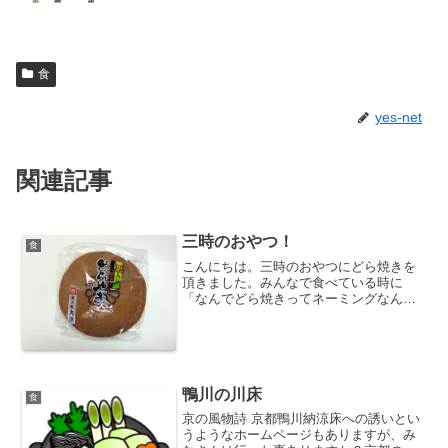
食
yes-net
関連記事
三時のおやつ！
食
こんにちは。三時のおやつにどら焼きを
頂きました。みんなで食べている時に
「なんでどら焼きってネーミングなんだ
ろう？」って話になり調べました。漢字
で銅鑼焼きと書くそうですよ。その形が
金属製打楽器の銅鑼に似ている事からだ
そうで～す。
鴨川の川床
食
京の風物詩 京都鴨川納涼床への誘いとい
うようなホームページもありますが、み