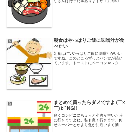
なさんは行った事ありますか？京都の床
といえば、鴨川や貴船・高雄ですよね。
貴船・高雄が少し高級かな？かなりの山
の中なので、涼しいですけど。鴨川の納
涼床は街中なので、涼し...
朝食はやっぱりご飯に味噌汁が食
食
べたい
朝食は(^^♪やっぱりご飯に味噌汁がいい
ですね。このところずっとパン食が続い
ています。トーストにベーコンやレタス
にトマトなどを添えたものと、ヨーグル
トは毎日欠かさず食べるようにしていま
す。パンは用意するのに簡単で良いので
すが、起きてすぐにパ...
まとめて買ったらダメですよ (￣×
食
￣)ｂﾞNG!!
良くコンビニにちょっと小腹が空いた時
に行きますよね。私も良く行きます、何
せスーパーとかより遥かに近いすぐ隣と
言っていい場所にあるんですから。 (´∇｀