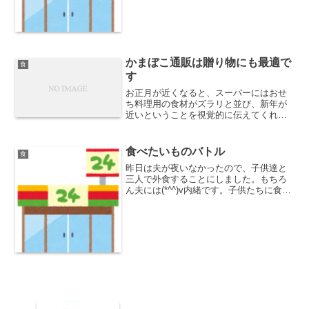
●)それでまあ場合によっては、今食べる
分と後でお腹空いた時に食べる分とか言
って何個か買った...
かまぼこ通販は贈り物にも最適で
食
す
お正月が近くなると、スーパーにはおせ
ち料理用の食材がズラリと並び、新年が
近いということを視覚的に伝えてくれま
す。おせちに欠かせない食材の代表と言
えば海老や数の子、伊達巻や栗きんと
ん、そしてかまぼこでしょう。おせちの
食べたいものバトル
食
中に主役のように鎮座する様...
昨日は夫が夜いなかったので、子供達と
三人で外食することにしました。もちろ
ん夫には(*^^)v内緒です。子供たちに食べ
たいものを聞くと、「すし、ハンバー
グ、マック、うどん」と全然ジャンルの
違うものをいろいろと言い始めました。
なかなか決まらない...