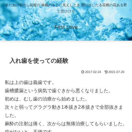
まだあげ初めし前髪の 林檎のもとに見えしとき 前にさしたる花櫛の花ある君
と思ひけり
First Love
入れ歯を使っての経験
2017.02.24
2021.07.20
私は上の歯は義歯です。
歯槽膿漏という病気で歯ぐきから悪くなりました。
初めは、むし歯の治療から始めました。
次々と弱ってグラグラ動き1本拔き2本拔きで全部抜きま
した。
麻酔の注射は痛く、次からは無痛治療してもらいました。
歯がないと、不便です。