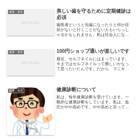
美しい歯を守るために定期健診は
健康・美容
必須
歯医者というと虫歯になったりと何か症
状がないと行くことがない人もいらっし
ゃるかもしれません。私は社会人になっ
てすぐ、歯を矯正していたので、毎週の
ように歯医者さんに通っていました。そ
のことがきっかけとなり、歯医者さんに
100円ショップ通いが楽しいです
健康・美容
定期的に通う習慣になった...
最近、セルフネイルにはまっています。
今まではセルフネイルって難しいかなっ
て思ったいたんです。だから、マニキュ
ア１色を爪に塗って、満足してたんで
す。せっかく塗ったのに、2色3色と重ね
るうちにグチャグチャに失敗しちゃうん
じゃないかなって思ってま...
健康診断について
健康・美容
私は、毎年健康診断を受けています。一
般的な健康診断をしています。私は、血
圧がやや高めです。やや高めと言って
も、上が１２０台ではあるのですが。以
前は１４０を超えていた時期もありま
す。なぜそんなに高いのかと言うと、あ
の、今から計るぞという検査は...