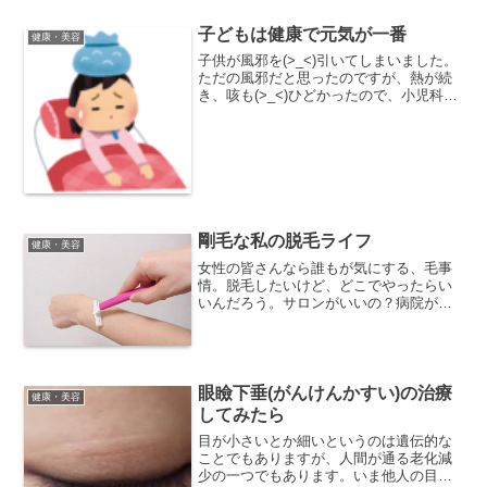
子どもは健康で元気が一番
健康・美容
子供が風邪を(>_<)引いてしまいました。
ただの風邪だと思ったのですが、熱が続
き、咳も(>_<)ひどかったので、小児科を
受診したのです。しかし、これは喘息の
疑いがあると言われ、ぜんそく治療用の
点滴をする事になってしまいました。し
かし「これで...
剛毛な私の脱毛ライフ
健康・美容
女性の皆さんなら誰もが気にする、毛事
情。脱毛したいけど、どこでやったらい
いんだろう。サロンがいいの？病院がい
いの？迷われる方も大勢いると思いま
す。そこで、私の体験談も交えながらお
話ししたいと思います。私はかなりの剛
毛で、毛の処理には苦労した...
眼瞼下垂(がんけんかすい)の治療
健康・美容
してみたら
目が小さいとか細いというのは遺伝的な
ことでもありますが、人間が通る老化減
少の一つでもあります。いま他人の目が